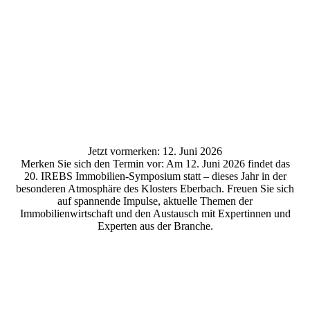
20260612_IREBS_9534_2000px
20260612_IREBS_9586_2000px
20260612_IREBS_9688_2000px
Jetzt vormerken: 12. Juni 2026
Merken Sie sich den Termin vor: Am 12. Juni 2026 findet das
20. IREBS Immobilien-Symposium statt – dieses Jahr in der
besonderen Atmosphäre des Klosters Eberbach. Freuen Sie sich
auf spannende Impulse, aktuelle Themen der
Immobilienwirtschaft und den Austausch mit Expertinnen und
Experten aus der Branche.